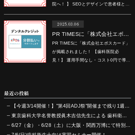
院へ！ 】 SEOとデザインで患者様との
出会いを創出する WEBプロフェッショ
ナルチーム「Medical DX」の取扱を開
2025.03.06
始しました。 PR …
PR TIMESに「株式会社エポス
カード」が掲載さ…
PR TIMESに「株式会社エポスカード」
が掲載されました！ 【歯科医院必
見！】 運用手間なし・コスト0円で導入
可能な 「エポスの デンタルクレジッ
ト」の取扱を開始しました。 PR
TIMESに掲載されました…
最近の投稿
【今週3/14開催！】”第4回ADJ祭”開催まで残り1週間となりました！
東京歯科大学名誉教授眞木吉信先生による 歯科衛生士向け実習セミナーを7/6（日）に開催しました！
6/27（金）・6/28（土）に大阪・関西万博にて特別イベントを開催し、大変多くの方々にご参加いただきました！
7/6(日)歯科衛生士向け実習セミナー開催！