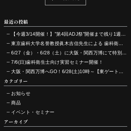
最近の投稿
【今週3/14開催！】”第4回ADJ祭”開催まで残り1週間となりました！
東京歯科大学名誉教授眞木吉信先生による 歯科衛生士向け実習セミナーを7/6（日）に開催しました！
6/27（金）・6/28（土）に大阪・関西万博にて特別イベントを開催し、大変多くの方々にご参加いただきました！
7/6(日)歯科衛生士向け実習セミナー開催！
大阪・関西万博へGO！6/28(土)10時～【東ゲート入ってすぐ】大阪ヘルスケアパビリオンにて主催のJ-SupportとADJが強力タッグで特別な1日を届けます！
カテゴリー
お知らせ
商品
イベント・セミナー
アーカイブ