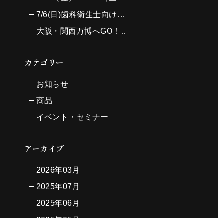
7/6(日)歯科衛生士向け実習セミナー開催！
大阪・関西万博へGO！6/28(土)10時～【東ゲート入ってすぐ】大阪ヘルスケアパビリオンにて主催のJ-SupportとADJが強力タッグで特別な1日を届けます！
カテゴリー
お知らせ
商品
イベント・セミナー
アーカイブ
2026年03月
2025年07月
2025年06月