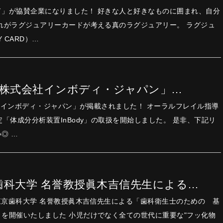
ド」が協賛企業になりました！ 好きな⼈と好きなものに囲まれ、⾃分
れがラグジュアリーカードが考える真のラグジュアリー。 ラグジュ
 CARD）…
Sに「株式会社インボディ・ジャパン」…
ンボディ・ジャパン」が掲載されました！ オーラルフレイル指導
体成分分析装置InBody」の取扱を開始しました。 是非、下記リ
ンクをチェックください◎ …
歯科大学 名誉教授眞木吉信先生による…
、東京歯科大学 名誉教授眞木吉信先生による「歯科衛生士のための 基
児だけでなく全ての世代に重要な"フッ化物