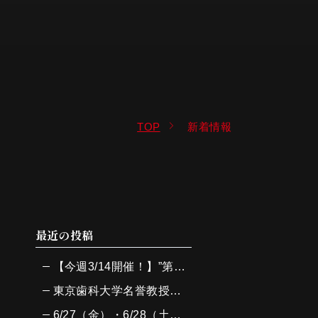
TOP
新着情報
最近の投稿
【今週3/14開催！】”第4回ADJ祭”開催まで残り1週間となりました！
東京歯科大学名誉教授眞木吉信先生による 歯科衛生士向け実習セミナーを7/6（日）に開催しました！
6/27（金）・6/28（土）に大阪・関西万博にて特別イベントを開催し、大変多くの方々にご参加いただきました！