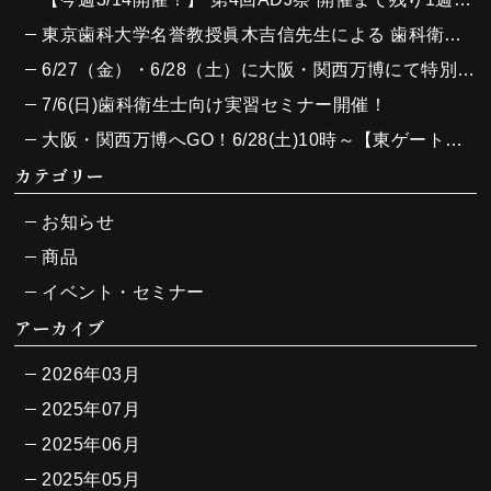
東京歯科大学名誉教授眞木吉信先生による 歯科衛生士向け実習セミナーを7/6（日）に開催しました！
6/27（金）・6/28（土）に大阪・関西万博にて特別イベントを開催し、大変多くの方々にご参加いただきました！
7/6(日)歯科衛生士向け実習セミナー開催！
大阪・関西万博へGO！6/28(土)10時～【東ゲート入ってすぐ】大阪ヘルスケアパビリオンにて主催のJ-SupportとADJが強力タッグで特別な1日を届けます！
カテゴリー
お知らせ
商品
イベント・セミナー
アーカイブ
2026年03月
2025年07月
2025年06月
2025年05月